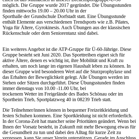
möglich. Die Gruppe wurde 2017 gegründet. Die Übungsstunden
finden mittwochs 19.00 – 20.00 Uhr in der
Sporthalle der Grundschule Dorfstadt statt. Eine Übungsstunde
enthält Elemente aus verschiedenen Trendsports wie z.B. Pilates,
Yoga für Ältere, Gyrokinesis. Auch Übungen aus der klassischen
Rückenschule oder dem Seniorentanz sind dabei.
Ein weiteres Angebot ist die ATP-Gruppe für Ü-60-Jährige. Diese
Gruppe besteht seit Juni 2020. Das Sporttreiben eignet sich für
aktive Ältere, denen es wichtig ist, ihre Mobilität und Kraft zu
erhalten, um noch lange im eigenen Haushalt leben zu können. In
dieser Gruppe wird besonderen Wert auf die Sturzprophylaxe und
das Erhalten der Beweglichkeit gelegt. Alle Übungen werden im
Stehen oder Sitzen durchgeführt. Diese Übungsstunden finden
immer dienstags von 10.00 -11.00 Uhr, bei
trockenem Wetter im Freigelände des Bades Schönau oder im
Sportheim Trieb, Sportplatzweg 40 in 08239 Trieb statt.
Die Teilnehmer/innen können in bequemer Freizeitkleidung und
festen Schuhen kommen. Eine Sportkleidung ist nicht erforderlich.
In der Corona-Zeit hat mancher seine Prioritäten geändert. Wenn bei
Ihnen der Vorsatz besteht, in Zukunft mit mehr Bewegung etwas für
die Gesundheit zu tun und dabei den Alltag für kurze Zeit zu
vergessen, kann Sie unser Verein unterstützen. Gerade im Anschluss