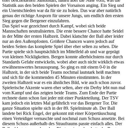
eher bescheidenen Saisonstart, hatten aber die Nase vorn, was die
Statistik aus den beiden Spielen der Vorsai
son anging. Ein Sieg und
ein Unentschieden war da für sie zu holen. Das war aber natürlich
genau der richtige Ansporn für unsere Jungs, um endlich den ersten
Sieg gegen die Bergener einzufahren.
Das Spiel war gezeichnet durch Kampf, wobei sich beide
Mannschaften neutralisierten. Die erste bessere Chance hatte Seidel
in der Mitte der ersten Halbzeit. Dabei klatschte der Ball aber leider
nur an den Außenpfosten. Größere Chancen waren jedoch auf
beiden Seiten das komplette Spiel über eher selten zu sehen. Die
Partie spielte sich hauptsächlich im Mittelfeld ab und war geprägt
von kleinen Nickligkeiten. Bergen konnte allerhöchstens nur durch
Standards Gefahr entwickeln, wobei aber auch nicht wirklich etwas
erwähnenswertes heraussprang. So ging es mit einem 0-0 in die
Halbzeit, in der sich beide Teams nochmal lautstark heiß machten
und sich für die kommenden 45 Minuten einstimmten. In der
zweiten Halbzeit war es ein ähnliches Bild, wie auch schon zuvor.
Spielerische Akzente waren eher selten, aber ein Derby lebt nun mal
vom Kampf und das zeigten beide Teams. Zum Ende der Partie
rechnete dann schon fast jeder mit einer Punkteteilung. Der TSV
kam jedoch ein letztes Mal gefährlich vor das Bergener Tor. Die
ganze Situation spielte sich in der 89. Spielminute ab. Der Ball
landete bei Rick Engel, der gekonnt mit einer Körpertäuschung
einen Verteidiger vernaschte und nochmal zum Schuss ansetzte. Bei
diesem Schuss außerhalb des Straufraums passte einfach alles. Der