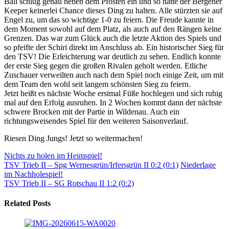
Ball schlug genau neben dem Pfosten ein und so hatte der Bergener
Keeper keinerlei Chance dieses Ding zu halten. Alle stürzten sie auf
Engel zu, um das so wichtige 1-0 zu feiern. Die Freude kannte in
dem Moment sowohl auf dem Platz, als auch auf den Rängen keine
Grenzen. Das war zum Glück auch die letzte Aktion des Spiels und
so pfeifte der Schiri direkt im Anschluss ab. Ein historischer Sieg für
den TSV! Die Erleichterung war deutlich zu sehen. Endlich konnte
der erste Sieg gegen die großen Rivalen geholt werden. Etliche
Zuschauer verweilten auch nach dem Spiel noch einige Zeit, um mit
dem Team den wohl seit langem schönsten Sieg zu feiern.
Jetzt heißt es nächste Woche erstmal Füße hochlegen und sich ruhig
mal auf den Erfolg ausruhen. In 2 Wochen kommt dann der nächste
schwere Brocken mit der Partie in Wildenau. Auch ein
richtungsweisendes Spiel für den weiteren Saisonverlauf.
Riesen Ding Jungs! Jetzt so weitermachen!
Nichts zu holen im Heimspiel!
TSV Trieb II – Spg Wernesgrün/Irfersgrün II 0:2 (0:1)
Niederlage
im Nachholespiel!
TSV Trieb II – SG Rotschau II 1:2 (0:2)
Related Posts