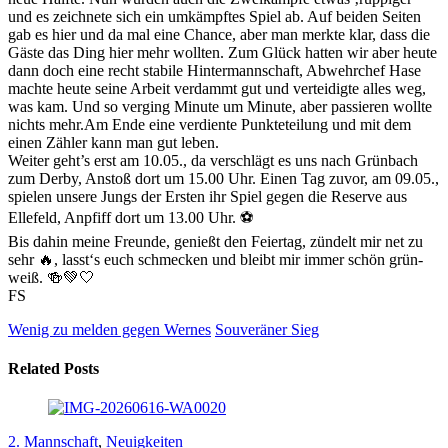
und es zeichnete sich ein umkämpftes Spiel ab. Auf beiden Seiten
gab es hier und da mal eine Chance, aber man merkte klar, dass die
Gäste das Ding hier mehr wollten. Zum Glück hatten wir aber heute
dann doch eine recht stabile Hintermannschaft, Abwehrchef Hase
machte heute seine Arbeit verdammt gut und verteidigte alles weg,
was kam. Und so verging Minute um Minute, aber passieren wollte
nichts mehr.Am Ende eine verdiente Punkteteilung und mit dem
einen Zähler kann man gut leben.
Weiter geht’s erst am 10.05., da verschlägt es uns nach Grünbach
zum Derby, Anstoß dort um 15.00 Uhr. Einen Tag zuvor, am 09.05.,
spielen unsere Jungs der Ersten ihr Spiel gegen die Reserve aus
Ellefeld, Anpfiff dort um 13.00 Uhr. ⚽️
Bis dahin meine Freunde, genießt den Feiertag, zündelt mir net zu
sehr 🔥, lasst‘s euch schmecken und bleibt mir immer schön grün-
weiß. 🍻💚🤍
FS
Wenig zu melden gegen Wernes
Souveräner Sieg
Related Posts
2. Mannschaft
,
Neuigkeiten