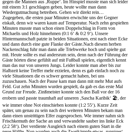
gegen die Mannen aus ‚Ruppe‘. Im Hinspiel musste man sich leider
mit einem 3:1 geschlagen geben, heute wollte man dann
Wiedergutmachung betreiben. Gehen wir direkt rein…
Zugegeben, die ersten paar Minuten erwischte uns der Gegner
eiskalt, denn wir waren kaum auf Temperatur. Nach zehn gespielten
Minuten musste man schon einen Doppelschlag in Form von
Michaelis und Holz hinnehmen (0:1 6‘ & 0:2 9‘). Unsere
Hintermannschaft patzte in beiden Situationen, erst nach einer Ecke
und dann durch eine gute Flanke der Gäste.Nach diesem herben
Nackenschlag fuhr man dann alle Triebwerke hoch und spielte gut
mit. Heute sollte es mal andersrum sein, denn nach der Führung der
Gäste hörten diese gefühlt auf mit Fußball spielen, eigentlich kennt
man das nur von unseren Jungs. Leider konnte man aber bis zur
Halbzeit keine Treffer mehr erzielen, denn es gab einfach noch zu
viele Situationen die es schwer gemacht haben, bei uns
zuzuschauen. Nach der Pause kam man dann mit mehr Mut aufs
Feld. Gut zehn Minuten wurden gespielt, da gab es das erste Mal
Grund zur Freude. Zinßmeister konnte sich den Ball vor der 16
erobern und passte traumhaft auf unseren ‚Sascha Karibik‘ 🏖️, der
wie immer ohne Not einschieben konnte (1:2 55‘). Kurze Zeit
später, um genau zu sein nach drei weiteren Minuten bekam man
dann einen unstrittigen Elfer zugesprochen. Wie immer nahm sich
Frischkemuth der Sache an und verwandelte sauber ins linke Eck
(2:2 58‘). Der verdiente Ausgleich nach einem guten Start in die
neue Hälfte. Nun wurden auch die Zweikämpfe etwas ‚ruppiger‘