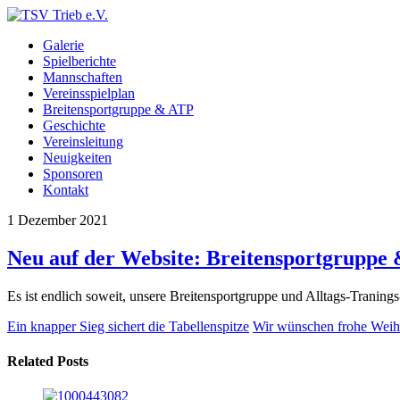
Galerie
Spielberichte
Mannschaften
Vereinsspielplan
Breitensportgruppe & ATP
Geschichte
Vereinsleitung
Neuigkeiten
Sponsoren
Kontakt
1
Dezember
2021
Neu auf der Website: Breitensportgruppe
Es ist endlich soweit, unsere Breitensportgruppe und Alltags-Traning
Ein knapper Sieg sichert die Tabellenspitze
Wir wünschen frohe Weih
Related Posts