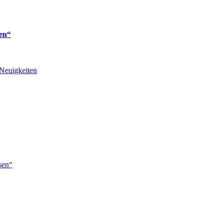
en“
Neuigkeiten
sen“