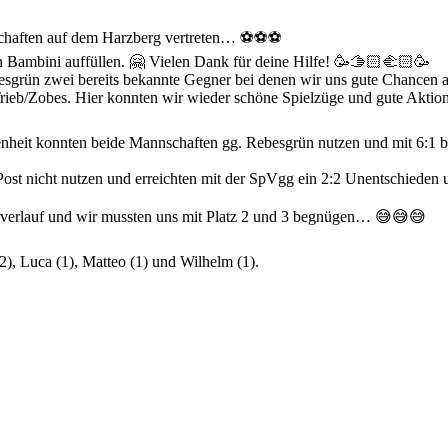
nnschaften auf dem Harzberg vertreten… ⚽⚽⚽
 Bambini auffüllen. 🤗 Vielen Dank für deine Hilfe! 🥳🫱🏻‍🫲🏻🥳
rün zwei bereits bekannte Gegner bei denen wir uns gute Chancen au
b/Zobes. Hier konnten wir wieder schöne Spielzüge und gute Aktione
nheit konnten beide Mannschaften gg. Rebesgrün nutzen und mit 6:1 bzw
t nicht nutzen und erreichten mit der SpVgg ein 2:2 Unentschieden un
ierverlauf und wir mussten uns mit Platz 2 und 3 begnügen… 😅😅😅
(2), Luca (1), Matteo (1) und Wilhelm (1).