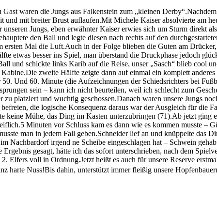
Gast waren die Jungs aus Falkenstein zum „kleinen Derby“.Nachdem 
eit und mit breiter Brust auflaufen.Mit Michele Kaiser absolvierte am h
 unseren Jungs, eben erwähnter Kaiser erwies sich um Sturm direkt als 
ehauptete den Ball und legte diesen nach rechts auf den durchgestarte
 ersten Mal die Luft.Auch in der Folge blieben die Guten am Drücker, sc
te etwas besser ins Spiel, man überstand die Druckphase jedoch glück
ll und schickte links Karib auf die Reise, unser „Sasch“ blieb cool un
 Kabine.Die zweite Hälfte zeigte dann auf einmal ein komplett anderes
er 50. Und 60. Minute (die Aufzeichnungen der Schiedsrichters bei Fu
prungen sein – kann ich nicht beurteilen, weil ich schlecht zum Gesch
r zu platziert und wuchtig geschossen.Danach waren unsere Jungs noc
r befreien, die logische Konsequenz daraus war der Ausgleich für die
 keine Mühe, das Ding im Kasten unterzubringen (71).Ab jetzt ging e
greiflich.5 Minuten vor Schluss kam es dann wie es kommen musste – Gü
musste man in jedem Fall geben.Schneider lief an und knüppelte das Di
l im Nachbardorf irgend ne Scheibe eingeschlagen hat – Schwein gehab
Ergebnis gesagt, hätte ich das sofort unterschrieben, nach dem Spielver
. Elfers voll in Ordnung.Jetzt heißt es auch für unsere Reserve erstm
ganz harte Nuss!Bis dahin, unterstützt immer fleißig unsere Hopfenb