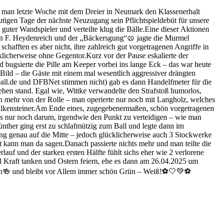
man letzte Woche mit dem Dreier in Neumark den Klassenerhalt
eutigen Tage der nächste Neuzugang sein Pflichtspieldebüt für unsere
guter Wandspieler und verteilte klug die Bälle.Eine dieser Aktionen
ten F. Heydenreich und der „Bäckersgung“🥨 jagte die Murmel
hafften es aber nicht, ihre zahlreich gut vorgetragenen Angriffe in
licherweise ohne Gegentor.Kurz vor der Pause eskalierte der
d bugsierte die Pille am Keeper vorbei ins lange Eck – das war heute
 Bild – die Gäste mit einem mal wesentlich aggressiver drängten
ßball.de und DFBNet stimmen nicht) gab es dann Handelfmeter für die
ehen stand. Egal wie, Wittke verwandelte den Strafstoß humorlos,
h mehr von der Rolle – man operierte nur noch mit Langholz, welches
 Falkensteiner.Am Ende eines, zugegebenermaßen, schön vorgetragenen
s nur noch darum, irgendwie den Punkt zu verteidigen – wie man
nther ging erst zu schlafmützig zum Ball und legte dann im
ng genau auf die Mitte – jedoch glücklicherweise auch 3 Stockwerke
t kann man da sagen.Danach passierte nichts mehr und man teilte die
lauf und der starken ersten Hälfte fühlt sichs eher wie 2 verlorene
al Kraft tanken und Ostern feiern, ehe es dann am 26.04.2025 um
auern🍻 und bleibt vor Allem immer schön Grün – Weiß!⚽🤍💚⚽