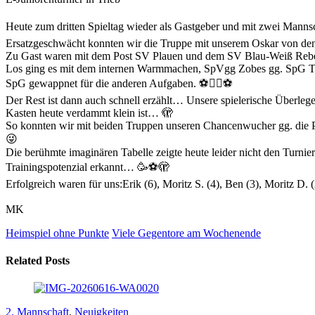
Heute zum dritten Spieltag wieder als Gastgeber und mit zwei Ma
Ersatzgeschwächt konnten wir die Truppe mit unserem Oskar von den
Zu Gast waren mit dem Post SV Plauen und dem SV Blau-Weiß Rebesg
Los ging es mit dem internen Warmmachen, SpVgg Zobes gg. SpG Trie
SpG gewappnet für die anderen Aufgaben. ⚽👍🏻⚽
Der Rest ist dann auch schnell erzählt… Unsere spielerische Überlege
Kasten heute verdammt klein ist… 🫣
So konnten wir mit beiden Truppen unseren Chancenwucher gg. die Pos
😜
Die berühmte imaginären Tabelle zeigte heute leider nicht den Turn
Trainingspotenzial erkannt… 🥳⚽🫣
Erfolgreich waren für uns:Erik (6), Moritz S. (4), Ben (3), Moritz D. 
MK
Heimspiel ohne Punkte
Viele Gegentore am Wochenende
Related Posts
2. Mannschaft
,
Neuigkeiten