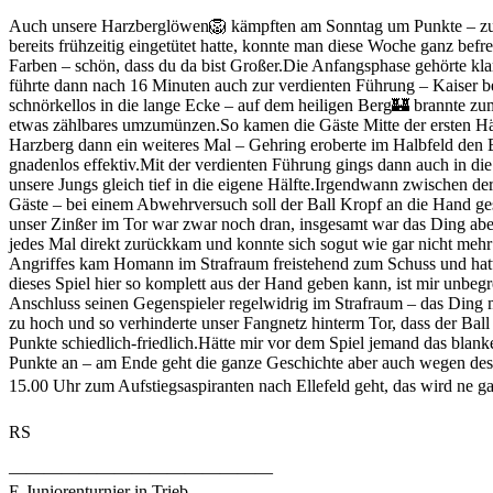
Auch unsere Harzberglöwen🦁 kämpften am Sonntag um Punkte – zu 
bereits frühzeitig eingetütet hatte, konnte man diese Woche ganz befr
Farben – schön, dass du da bist Großer.Die Anfangsphase gehörte klar
führte dann nach 16 Minuten auch zur verdienten Führung – Kaiser b
schnörkellos in die lange Ecke – auf dem heiligen Berg🏰 brannte zum
etwas zählbares umzumünzen.So kamen die Gäste Mitte der ersten Hälf
Harzberg dann ein weiteres Mal – Gehring eroberte im Halbfeld den Ba
gnadenlos effektiv.Mit der verdienten Führung gings dann auch in die
unsere Jungs gleich tief in die eigene Hälfte.Irgendwann zwischen d
Gäste – bei einem Abwehrversuch soll der Ball Kropf an die Hand ges
unser Zinßer im Tor war zwar noch dran, insgesamt war das Ding abe
jedes Mal direkt zurückkam und konnte sich sogut wie gar nicht meh
Angriffes kam Homann im Strafraum freistehend zum Schuss und hatte
dieses Spiel hier so komplett aus der Hand geben kann, ist mir unbe
Anschluss seinen Gegenspieler regelwidrig im Strafraum – das Ding 
zu hoch und so verhinderte unser Fangnetz hinterm Tor, dass der Bal
Punkte schiedlich-friedlich.Hätte mir vor dem Spiel jemand das blanke 
Punkte an – am Ende geht die ganze Geschichte aber auch wegen des 2
15.00 Uhr zum Aufstiegsaspiranten nach Ellefeld geht, das wird ne 
RS
———————————————
E-Juniorenturnier in Trieb